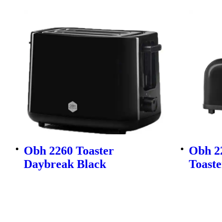
Obh 2260 Toaster
Obh 2
Daybreak Black
Toaste