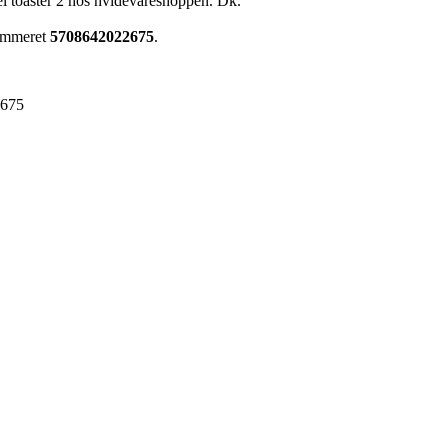
el toaster 2 hos hvidevareshoppen. Dk.
nummeret
5708642022675
.
2675