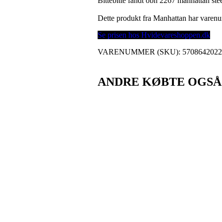
Bittebitte fandt obh 2267 manhattan ste
Dette produkt fra Manhattan har vare
Se prisen hos Hvidevareshoppen.dk
VARENUMMER (SKU):
570864202
ANDRE KØBTE OGSÅ