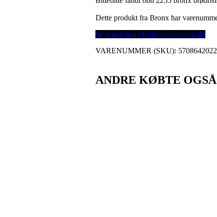
Bittebitte fandt obh 2255 bronx brødri
Dette produkt fra Bronx har varenumm
Se prisen hos Hvidevareshoppen.dk
VARENUMMER (SKU):
570864202
ANDRE KØBTE OGSÅ