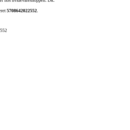
ster hos hvidevareshoppen. Dk.
eret
5708642022552
.
2552