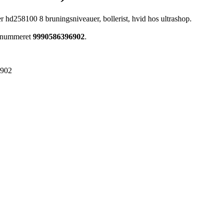
iver hd258100 8 bruningsniveauer, bollerist, hvid hos ultrashop.
arenummeret
9990586396902
.
6902