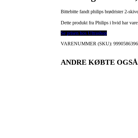
Bittebitte fandt philips brødrister 2-sk
Dette produkt fra Philips i hvid har v
Se prisen hos Ultrashop
VARENUMMER (SKU):
999058639
ANDRE KØBTE OGSÅ