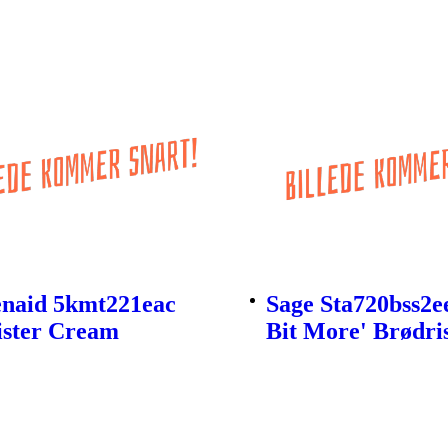
enaid 5kmt221eac
Sage Sta720bss2e
ister Cream
Bit More' Brødris