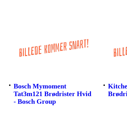
Bosch Mymoment
Kitch
Tat3m121 Brødrister Hvid
Brødr
- Bosch Group