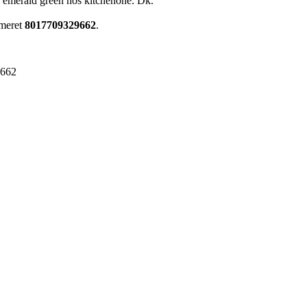
r, emerald green hos kitchenone. Dk.
mmeret
8017709329662
.
9662