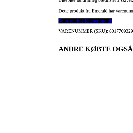
Bittebitte fandt smeg brødrister 2 skive
Dette produkt fra Emerald har varenu
Se prisen hos Kitchenone.dk
VARENUMMER (SKU):
801770932
ANDRE KØBTE OGSÅ