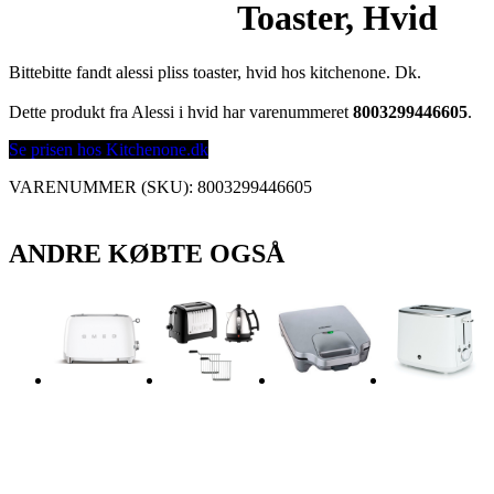
Toaster, Hvid
Bittebitte fandt alessi pliss toaster, hvid hos kitchenone. Dk.
Dette produkt fra Alessi i hvid har varenummeret
8003299446605
.
Se prisen hos Kitchenone.dk
VARENUMMER (SKU):
8003299446605
ANDRE KØBTE OGSÅ