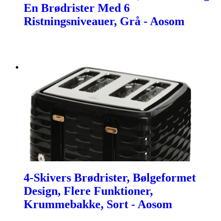
En Brødrister Med 6
Ristningsniveauer, Grå - Aosom
4-Skivers Brødrister, Bølgeformet
Design, Flere Funktioner,
Krummebakke, Sort - Aosom