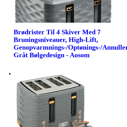
Brødrister Til 4 Skiver Med 7
Bruningsniveauer, High-Lift,
Genopvarmnings-/Optønings-/Annuller
Gråt Bølgedesign - Aosom