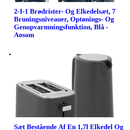
2-I-1 Brødrister- Og Elkedelsæt, 7
Bruningsniveauer, Optønings- Og
Genopvarmningsfunktion, Blå -
Aosom
Sæt Bestående Af En 1,7l Elkedel Og