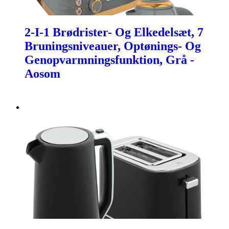
2-I-1 Brødrister- Og Elkedelsæt, 7
Bruningsniveauer, Optønings- Og
Genopvarmningsfunktion, Grå -
Aosom