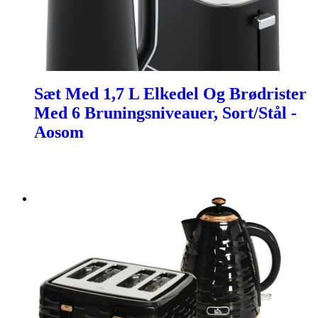
Sæt Med 1,7 L Elkedel Og Brødrister
Med 6 Bruningsniveauer, Sort/Stål -
Aosom