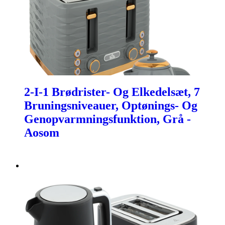
2-I-1 Brødrister- Og Elkedelsæt, 7
Bruningsniveauer, Optønings- Og
Genopvarmningsfunktion, Grå -
Aosom