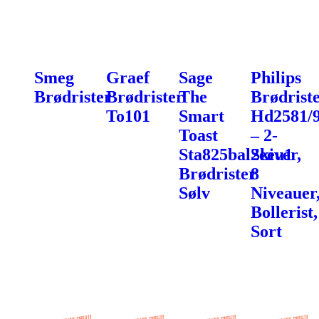
Smeg
Graef
Sage
Philips
Brødrister
Brødrister
The
Brødrist
To101
Smart
Hd2581/
Toast
– 2-
Sta825bal2eeu1
Skiver,
Brødrister
8
Sølv
Niveauer
Bollerist,
Sort