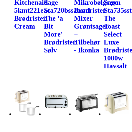
Kitchenaid
Sage
Mikrobølgeovn
Sage
5kmt221eac
Sta720bss2eeu1
Brødrister
Sta735ss
Brødrister
The 'a
Mixer
The
Cream
Bit
Grøntsager
Toast
More'
+
Select
Brødrister
Tilbehør
Luxe
Sølv
- Ikonka
Brødrist
1000w
Havsalt