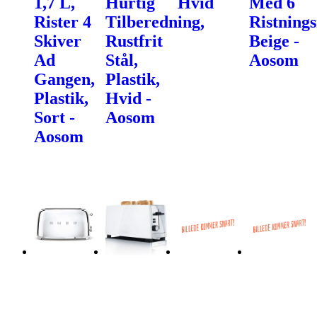
1,7 L,
Hurtig
Hvid
Med 6
Rister 4
Tilberedning,
Ristnings
Skiver
Rustfrit
Beige -
Ad
Stål,
Aosom
Gangen,
Plastik,
Plastik,
Hvid -
Sort -
Aosom
Aosom