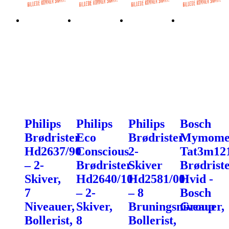
Philips
Philips
Philips
Bosch
Brødrister
Eco
Brødrister
Mymome
Hd2637/90
Conscious
2-
Tat3m12
– 2-
Brødrister
Skiver
Brødrist
Skiver,
Hd2640/10
Hd2581/00
Hvid -
7
– 2-
– 8
Bosch
Niveauer,
Skiver,
Bruningsniveauer,
Group
Bollerist,
8
Bollerist,