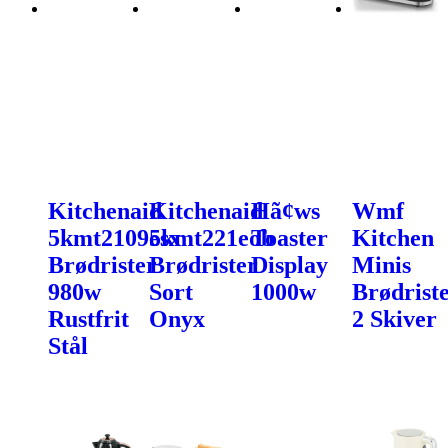
Kitchenaid
Kitchenaid
Hã¢ws
Wmf
5kmt2109esx
5kmt221eob
Toaster
Kitchen
Brødrister
Brødrister
Display
Minis
980w
Sort
1000w
Brødrist
Rustfrit
Onyx
2 Skiver
Stål