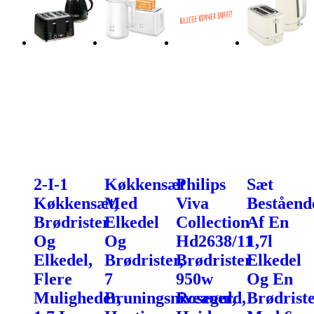
2-I-1
Køkkensæt
Philips
Sæt
Køkkensæt,
Med
Viva
Beståend
Brødrister
Elkedel
Collection
Af En
Og
Og
Hd2638/11
1,7l
Elkedel,
Brødrister,
Brødrister
Elkedel
Flere
7
950w
Og En
Muligheder,
Bruningsniveauer,
Roseguld,
Brødrist